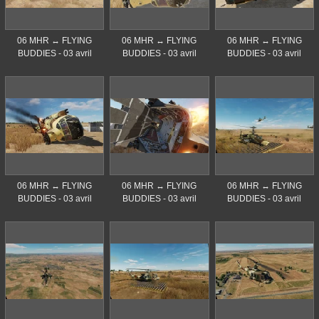
06 MHR ↔ FLYING
06 MHR ↔ FLYING
06 MHR ↔ FLYING
BUDDIES - 03 avril
BUDDIES - 03 avril
BUDDIES - 03 avril
06 MHR ↔ FLYING
06 MHR ↔ FLYING
06 MHR ↔ FLYING
BUDDIES - 03 avril
BUDDIES - 03 avril
BUDDIES - 03 avril