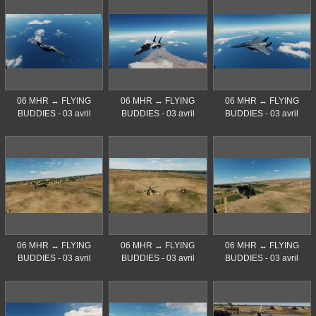
06 MHR ↔ FLYING
06 MHR ↔ FLYING
06 MHR ↔ FLYING
BUDDIES - 03 avril
BUDDIES - 03 avril
BUDDIES - 03 avril
06 MHR ↔ FLYING
06 MHR ↔ FLYING
06 MHR ↔ FLYING
BUDDIES - 03 avril
BUDDIES - 03 avril
BUDDIES - 03 avril