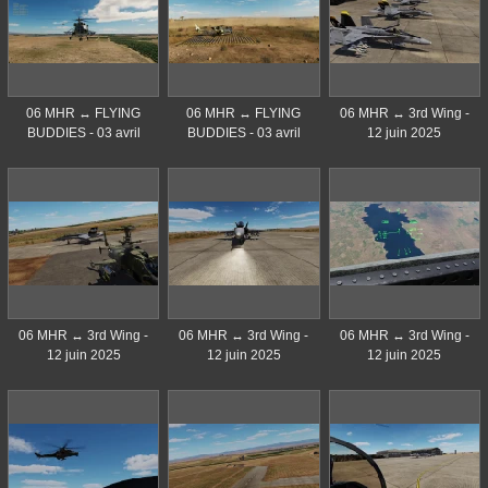
06 MHR ↔ FLYING
06 MHR ↔ FLYING
06 MHR ↔ 3rd Wing -
BUDDIES - 03 avril
BUDDIES - 03 avril
12 juin 2025
06 MHR ↔ 3rd Wing -
06 MHR ↔ 3rd Wing -
06 MHR ↔ 3rd Wing -
12 juin 2025
12 juin 2025
12 juin 2025