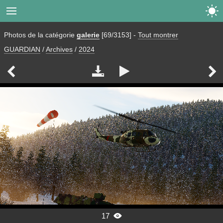


Photos de la catégorie
galerie
[69/3153]
-
Tout montrer
GUARDIAN
/
Archives
/
2024




17
