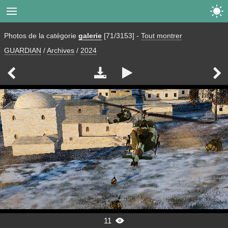


Photos de la catégorie
galerie
[71/3153]
-
Tout montrer
GUARDIAN
/
Archives
/
2024




11
