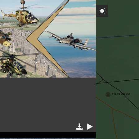


