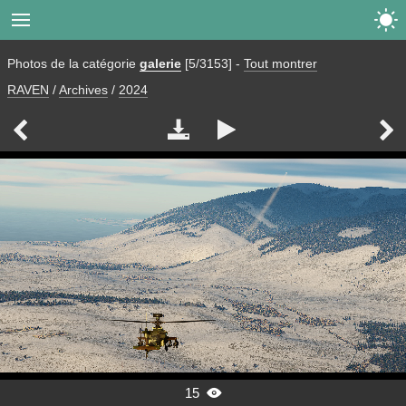


Photos de la catégorie
galerie
[5/3153]
-
Tout montrer
RAVEN
/
Archives
/
2024




15
